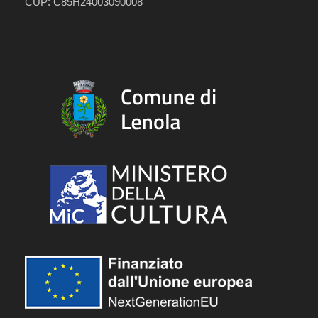
CUP: C85H24003090008